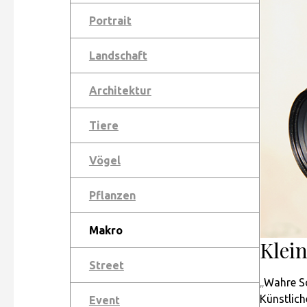
Portrait
Landschaft
Architektur
Tiere
Vögel
Pflanzen
Makro
Klein
Street
„
Wahre Sc
Künstlich
Event