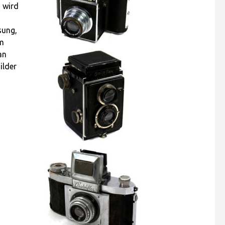
, wird
sung,
um
an
ilder