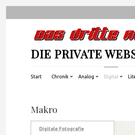
Zum
Inhalt
springen
(Enter
drücken)
DIE PRIVATE WEB
Start
Chronik
Analog
Digital
Lit
Makro
Digitale Fotografie