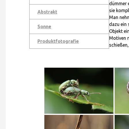
dümmer er
sie kompl
Abstrakt
Man nehm
dazu ein
Sonne
Objekt ei
Motiven 
Produktfotografie
schießen, 