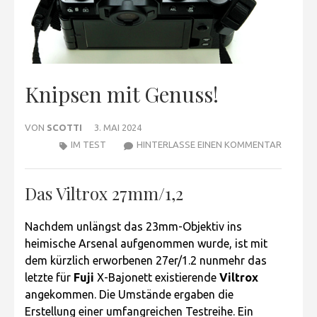
Knipsen mit Genuss!
VON
SCOTTI
3. MAI 2024
ZU
IM TEST
HINTERLASSE EINEN KOMMENTAR
KNIPSE
MIT
Das Viltrox 27mm/1,2
GENUSS
Nachdem unlängst das 23mm-Objektiv ins
heimische Arsenal aufgenommen wurde, ist mit
dem kürzlich erworbenen 27er/1.2 nunmehr das
letzte für
Fuji
X-Bajonett existierende
Viltrox
angekommen. Die Umstände ergaben die
Erstellung einer umfangreichen Testreihe. Ein