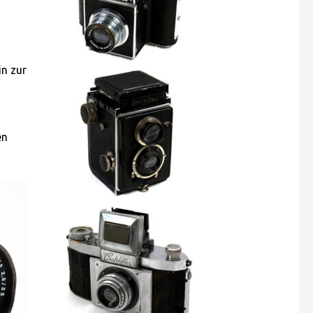
in zur
en