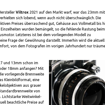
Hersteller
Viltrox
2021 auf den Markt warf, war das 23mm mit
verhielten sich lobend, wenn auch nicht überschwänglich. Die
ktiven Preises überraschend gut, Gehäuse aus Vollmetall bis h
r Einzelheiten wurden bemängelt, so die fehlende Rastung beim
smotor. Letzteres ist bei dem vorliegenden Modell zu
eine Frage der Gewöhnung darstellt. Immerhin wird die aktuell
Komfort, von dem Fotografen im vorigen Jahrhundert nur träum
27 und 13mm schon im
 oder 18mm anfangen? Mit
ie vorliegende Brennweite
s Kleinbildformat, eine
kelobjektiven aus grauer
 Standardbrennweite von
 Lichtstarke Weitwinkel-
uell beachtliche Preise auf