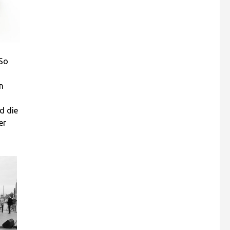
 So
n
d die
er