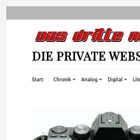
Zum
Inhalt
springen
(Enter
drücken)
DIE PRIVATE WEB
Start
Chronik
Analog
Digital
Lit