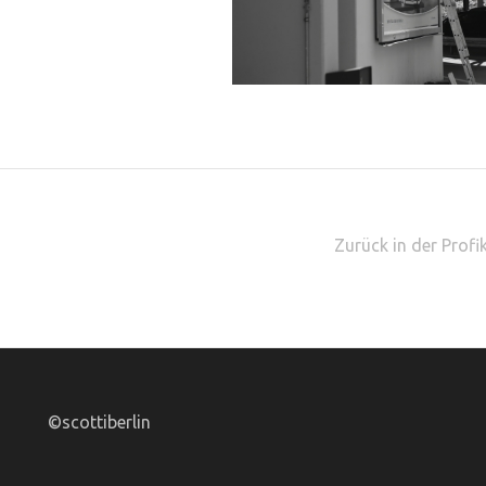
Zurück in der Profi
©scottiberlin