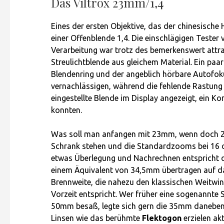
Das Viltrox 23mm/1,4
Eines der ersten Objektive, das der chinesische 
einer Offenblende 1,4. Die einschlägigen Tester 
Verarbeitung war trotz des bemerkenswert attra
Streulichtblende aus gleichem Material. Ein paa
Blendenring und der angeblich hörbare Autofoku
vernachlässigen, während die fehlende Rastung 
eingestellte Blende im Display angezeigt, ein 
konnten.
Was soll man anfangen mit 23mm, wenn doch 
Schrank stehen und die Standardzooms bei 16
etwas Überlegung und Nachrechnen entspricht d
einem Äquivalent von 34,5mm übertragen auf da
Brennweite, die nahezu den klassischen Weitwin
Vorzeit entspricht. Wer früher eine sogenannte
50mm besaß, legte sich gern die 35mm daneben.
Linsen wie das berühmte
Flektogon
erzielen akt