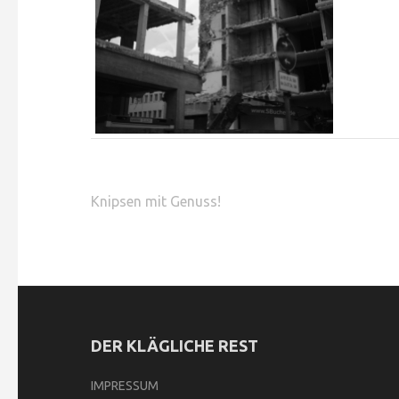
Beitragsnavigation
Knipsen mit Genuss!
DER KLÄGLICHE REST
IMPRESSUM