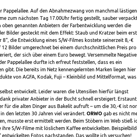
 der Pappelallee. Auf den Abnahmezwang von manchmal lästigen
ilme zum nächsten Tag 17.00Uhr fertig gestellt, sauber verpackt
en oben genannten Anbietern der Farbentwicklung werden die
der Bilder gesteckt mit dem Effekt: Staub und Kratzer beim ers
vor 8“, die Entwicklung eines S/W-Filmes kostete seinerzeit 8,-€
uf 12 Bilder umgerechnet bei einem durchschnittlichen Preis pro
neriert, der sich über einem Euro bewegt. Versemmelte Negative
r Pappelallee durfte ich erfreut feststellen, dass es ein
n gibt. Die bereits im Netz kennengelernten Marken liegen hier
dukte von AGFA, Kodak, Fuji – Kleinbild und Mittelformat, was
elbst entwickelt. Leider waren die Utensilien hierfür längst
nk privater Anbieter in der Bucht schnell ersteigert. Erstaun
 für die alten Dinger aus Bakelit aufruft – um die 30,-€ ist no
 in den letzten 30 Jahren viel verändert.
ORWO
gab es nicht me
, musste erst ermittelt werden. Beim Stöbern im Web stieß i
ihre S/W-Filme mit löslichem Kaffee entwickelten. Beispielbild
l“ entwickelten Fotos nachstanden. Das wollte ich versuchen!