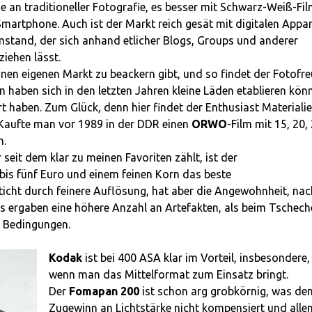
se an traditioneller Fotografie, es besser mit Schwarz-Weiß-Fi
Smartphone. Auch ist der Markt reich gesät mit digitalen Appar
stand, der sich anhand etlicher Blogs, Groups und anderer
iehen lässt.
 einen eigenen Markt zu beackern gibt, und so findet der Fotofr
n haben sich in den letzten Jahren kleine Läden etablieren kön
ert haben. Zum Glück, denn hier findet der Enthusiast Materiali
n. Kaufte man vor 1989 in der DDR einen
ORWO
-Film mit 15, 20,
n.
 seit dem klar zu meinen Favoriten zählt, ist der
r bis fünf Euro und einem feinen Korn das beste
icht durch feinere Auflösung, hat aber die Angewohnheit, nac
s ergaben eine höhere Anzahl an Artefakten, als beim Tschech
n Bedingungen.
Kodak
ist bei 400 ASA klar im Vorteil, insbesondere,
wenn man das Mittelformat zum Einsatz bringt.
Der
Fomapan 200
ist schon arg grobkörnig, was de
Zugewinn an Lichtstärke nicht kompensiert und allen