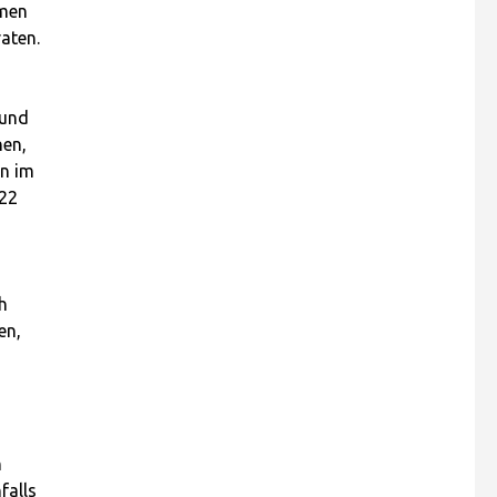
lmen
aten.
eund
nen,
en im
 22
h
en,
n
falls