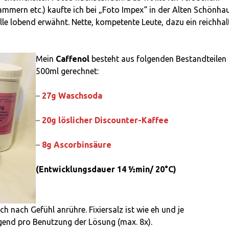
ammern etc.) kaufte ich bei „Foto Impex“ in der Alten Schönha
telle lobend erwähnt. Nette, kompetente Leute, dazu ein reichhal
Mein
Caffenol
besteht aus folgenden Bestandteilen
500ml gerechnet:
–
27g Waschsoda
–
20g löslicher Discounter-Kaffee
–
8g Ascorbinsäure
(Entwicklungsdauer 14 ½
min/ 20°C)
h nach Gefühl anrühre. Fixiersalz ist wie eh und je
igend pro Benutzung der Lösung (max. 8x).