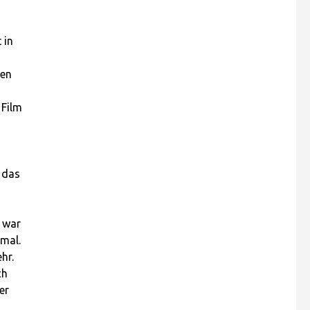
 in
ten
 Film
 das
t war
rmal.
hr.
ch
er