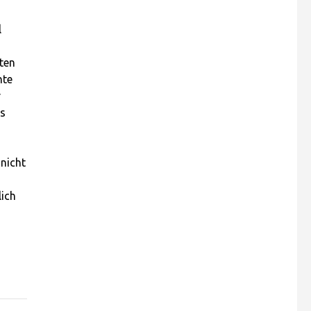
l
uten
hte
r
os
 nicht
n
lich