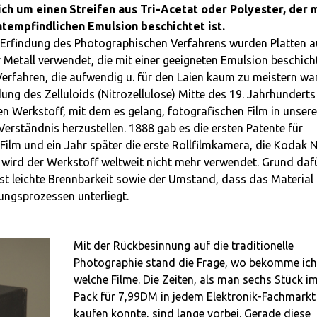
ch um einen Streifen aus Tri-Acetat oder Polyester, der 
chtempfindlichen Emulsion beschichtet ist.
 Erfindung des Photographischen Verfahrens wurden Platten 
 Metall verwendet, die mit einer geeigneten Emulsion beschich
erfahren, die aufwendig u. für den Laien kaum zu meistern wa
dung des Zelluloids (Nitrozellulose) Mitte des 19. Jahrhunderts
en Werkstoff, mit dem es gelang, fotografischen Film in unser
Verständnis herzustellen. 1888 gab es die ersten Patente für
-Film und ein Jahr später die erste Rollfilmkamera, die Kodak N
 wird der Werkstoff weltweit nicht mehr verwendet. Grund dafü
st leichte Brennbarkeit sowie der Umstand, dass das Material
ungsprozessen unterliegt.
Mit der Rückbesinnung auf die traditionelle
Photographie stand die Frage, wo bekomme ich
welche Filme. Die Zeiten, als man sechs Stück i
Pack für 7,99DM in jedem Elektronik-Fachmarkt
kaufen konnte, sind lange vorbei. Gerade diese