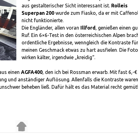
aus gestalterischer Sicht interessant ist.
Rolleis
Superpan 200
wurde zum Fiasko, da er mit Caffeno
nicht funktionierte.
Die Engländer, allen voran
Illford
, genießen einen g
Ruf. Ein 6×6-Test in den österreichischen Alpen brac
ordentliche Ergebnisse, wenngleich die Kontraste fü
meinen Geschmack etwas zu hart ausfielen
.
Die Fot
wirken kälter, irgendwie „kreidig“.
raus einen
AGFA400
, den ich bei Rossman erwarb. Mit fast 6,-€
rnung und anständiger Auflösung. Allenfalls die Kontraste ware
unschwer beheben ließ. Dafür hält es das Material recht gemüt