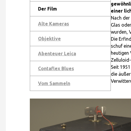
gewöhnli
Der Film
einer li
Nach der
Alte Kameras
Glas oder
wurden, V
Objektive
Die Erfin
schuf ein
heutigen 
Abenteuer Leica
Zelluloid
Seit 1951
Contaflex Blues
die äußer
Verwitter
Vom Sammeln