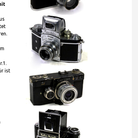
mit
aus
tet
ren.
em
r.1.
r ist
m