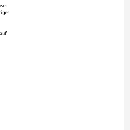
user
tiges
 auf