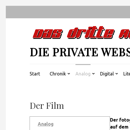
Zum
Inhalt
springen
(Enter
drücken)
DIE PRIVATE WEB
Start
Chronik
Analog
Digital
Lit
Der Film
Der foto
Analog
auf dem 