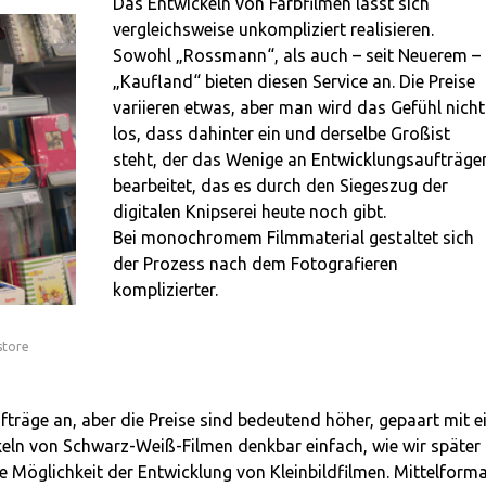
Das Entwickeln von Farbfilmen lässt sich
vergleichsweise unkompliziert realisieren.
Sowohl „Rossmann“, als auch – seit Neuerem –
„Kaufland“ bieten diesen Service an. Die Preise
variieren etwas, aber man wird das Gefühl nicht
los, dass dahinter ein und derselbe Großist
steht, der das Wenige an Entwicklungsaufträge
bearbeitet, das es durch den Siegeszug der
digitalen Knipserei heute noch gibt.
Bei monochromem Filmmaterial gestaltet sich
der Prozess nach dem Fotografieren
komplizierter.
store
träge an, aber die Preise sind bedeutend höher, gepaart mit e
ckeln von Schwarz-Weiß-Filmen denkbar einfach, wie wir später
ie Möglichkeit der Entwicklung von Kleinbildfilmen. Mittelform