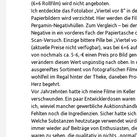
(6×6 Rollfilm) wird nicht angeboten.
Ich entdeckte das Fotolabor „Viertel vor 8“ in
Papierbildern wird verzichtet. Hier werden die F
Pergamin-Negativhüllen. Zum Vergleich – bei d
Negative in ein vorderes Fach der Papiertasche 
Scan-Versuch. Einzige bittere Pille bei „Viertel 
(aktuelle Preise nicht verfügbar), was bei 6×6 a
von nochmals ca. 5-6,-€ einen Preis pro Bild ge
verändern diesen Wert ungünstig nach oben. In de
ausgereiftes Sortiment von fotografischen Filme
wohlfeil im Regal hinter der Theke, daneben Pro
Herz begehrt.
Vor Jahrzehnten hatte ich meine Filme im Keller s
verschwunden. Ein paar Entwicklerdosen waren da
ich, wieviel mancher gewerbliche Auktionshändler
Fehlten noch die Ingredienzien. Sicher hatte sich
Welche Substanzen heutzutage verwendet würden
immer wieder auf Beiträge von Enthusiasten, die 
waren zu sehen, die qualitativ in nichts „norma