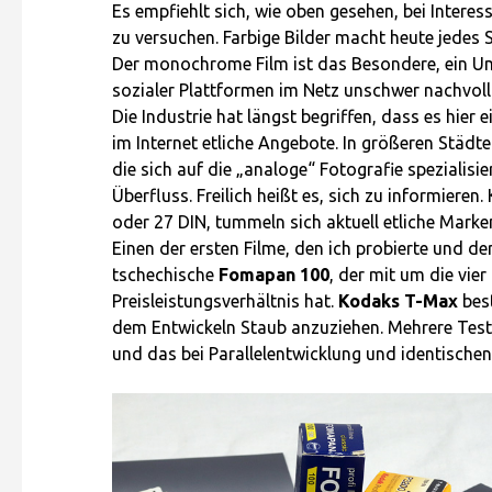
Es empfiehlt sich, wie oben gesehen, bei Interes
zu versuchen. Farbige Bilder macht heute jedes 
Der monochrome Film ist das Besondere, ein Um
sozialer Plattformen im Netz unschwer nachvollz
Die Industrie hat längst begriffen, dass es hier
im Internet etliche Angebote. In größeren Städte
die sich auf die „analoge“ Fotografie spezialisi
Überfluss. Freilich heißt es, sich zu informiere
oder 27 DIN, tummeln sich aktuell etliche Marke
Einen der ersten Filme, den ich probierte und der
tschechische
Fomapan 100
, der mit um die vie
Preisleistungsverhältnis hat.
Kodaks T-Max
best
dem Entwickeln Staub anzuziehen. Mehrere Test
und das bei Parallelentwicklung und identische