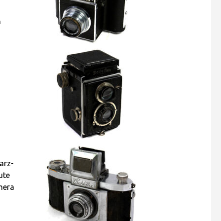
n
arz-
ute
mera