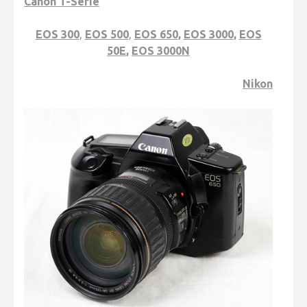
Canon T-Serie
EOS 300
,
EOS 500
,
EOS 650
,
EOS 3000
,
EOS
50E
,
EOS 3000N
Nikon