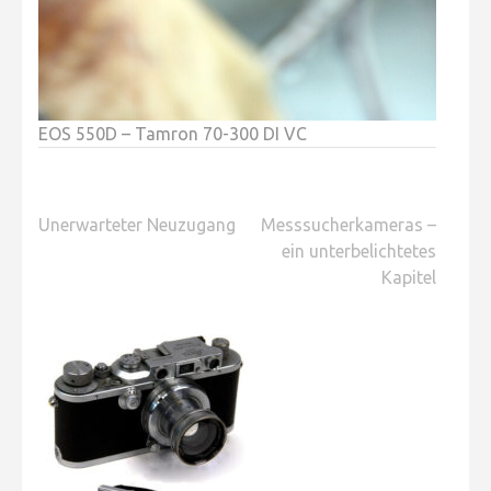
EOS 550D – Tamron 70-300 DI VC
Beitragsnavigation
Unerwarteter Neuzugang
Messsucherkameras –
ein unterbelichtetes
Kapitel