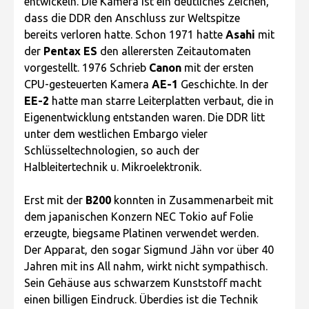
entwickeln. Die Kamera ist ein deutliches Zeichen,
dass die DDR den Anschluss zur Weltspitze
bereits verloren hatte. Schon 1971 hatte
Asahi
mit
der
Pentax ES
den allerersten Zeitautomaten
vorgestellt. 1976 Schrieb
Canon
mit der ersten
CPU-gesteuerten Kamera
AE-1
Geschichte. In der
EE-2
hatte man starre Leiterplatten verbaut, die in
Eigenentwicklung entstanden waren. Die DDR litt
unter dem westlichen Embargo vieler
Schlüsseltechnologien, so auch der
Halbleitertechnik u. Mikroelektronik.
Erst mit der
B200
konnten in Zusammenarbeit mit
dem japanischen Konzern NEC Tokio auf Folie
erzeugte, biegsame Platinen verwendet werden.
Der Apparat, den sogar Sigmund Jähn vor über 40
Jahren mit ins All nahm, wirkt nicht sympathisch.
Sein Gehäuse aus schwarzem Kunststoff macht
einen billigen Eindruck. Überdies ist die Technik