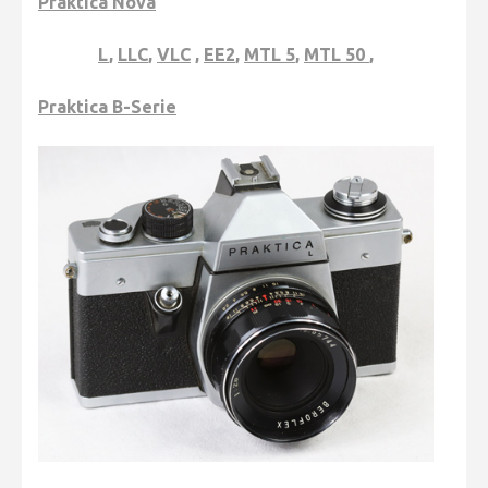
Praktica Nova
L
,
LLC
,
VLC
,
EE2
,
MTL 5
,
MTL 50
,
Praktica B-Serie