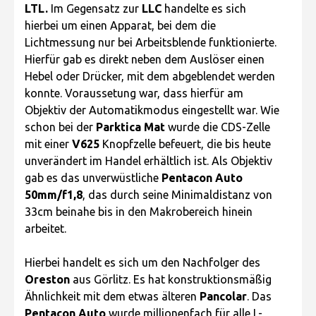
LTL.
Im Gegensatz zur
LLC
handelte es sich
hierbei um einen Apparat, bei dem die
Lichtmessung nur bei Arbeitsblende funktionierte.
Hierfür gab es direkt neben dem Auslöser einen
Hebel oder Drücker, mit dem abgeblendet werden
konnte. Voraussetung war, dass hierfür am
Objektiv der Automatikmodus eingestellt war. Wie
schon bei der
Parktica Mat
wurde die CDS-Zelle
mit einer
V625
Knopfzelle befeuert, die bis heute
unverändert im Handel erhältlich ist. Als Objektiv
gab es das unverwüstliche
Pentacon Auto
50mm/f1,8
, das durch seine Minimaldistanz von
33cm beinahe bis in den Makrobereich hinein
arbeitet.
Hierbei handelt es sich um den Nachfolger des
Oreston
aus Görlitz. Es hat konstruktionsmäßig
Ähnlichkeit mit dem etwas älteren
Pancolar
. Das
Pentacon Auto
wurde millionenfach für alle L-