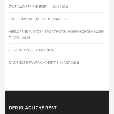
ZWEIÄUGIGER CHINESE
11. JULI 2026
EIN FERNROHR FÜR FUJI
31. MAI 2026
VERLORENE PLÄTZE – SPORTHOTEL HOHENSCHÖNHAUSEN
7. APRIL 2026
LE BON TON
27. MÄRZ 2026
DAS ENDE DER WIRKLICHKEIT
3. MÄRZ 2026
DER KLÄGLICHE REST