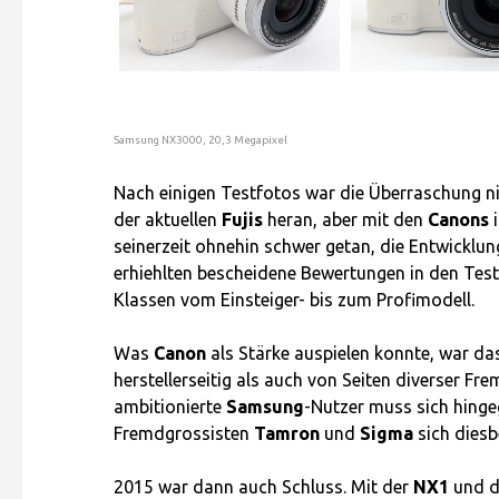
Samsung NX3000, 20,3 Megapixel
Nach einigen Testfotos war die Überraschung nic
der aktuellen
Fujis
heran, aber mit den
Canons
i
seinerzeit ohnehin schwer getan, die Entwicklung
erhiehlten bescheidene Bewertungen in den Test
Klassen vom Einsteiger- bis zum Profimodell.
Was
Canon
als Stärke auspielen konnte, war da
herstellerseitig als auch von Seiten diverser Fr
ambitionierte
Samsung
-Nutzer muss sich hinge
Fremdgrossisten
Tamron
und
Sigma
sich diesb
2015 war dann auch Schluss. Mit der
NX1
und 