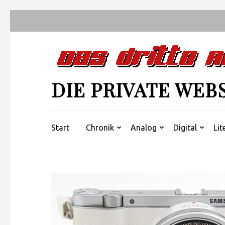
Zum
Inhalt
springen
(Enter
drücken)
DIE PRIVATE WEB
Start
Chronik
Analog
Digital
Lit