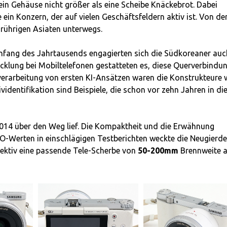
 ein Gehäuse nicht größer als eine Scheibe Knäckebrot. Dabei
ein Konzern, der auf vielen Geschäftsfeldern aktiv ist. Von de
 rührigen Asiaten unterwegs.
nfang des Jahrtausends engagierten sich die Südkoreaner auc
cklung bei Mobiltelefonen gestatteten es, diese Querverbindu
verarbeitung von ersten KI-Ansätzen waren die Konstrukteure 
dentifikation sind Beispiele, die schon vor zehn Jahren in di
 2014 über den Weg lief. Die Kompaktheit und die Erwähnung
SO-Werten in einschlägigen Testberichten weckte die Neugierde
ektiv eine passende Tele-Scherbe von
50-200mm
Brennweite a