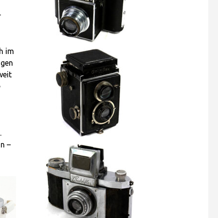
r
h im
ngen
weit
e
.
n –