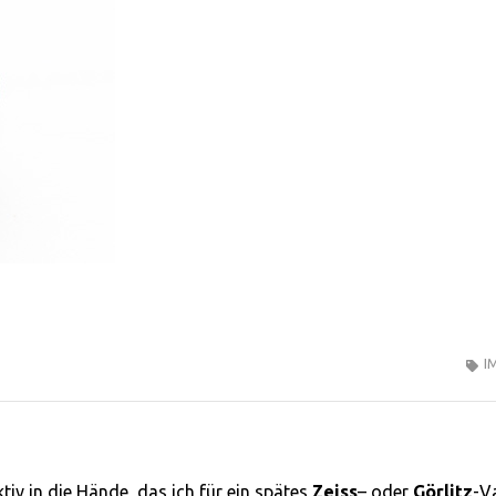
I
tiv in die Hände, das ich für ein spätes
Zeiss
– oder
Görlitz
-V