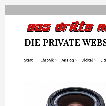
Zum
Inhalt
springen
(Enter
drücken)
DIE PRIVATE WEB
Start
Chronik
Analog
Digital
Lit