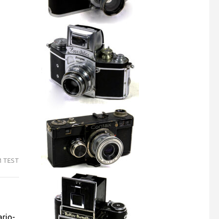
M TEST
ario-