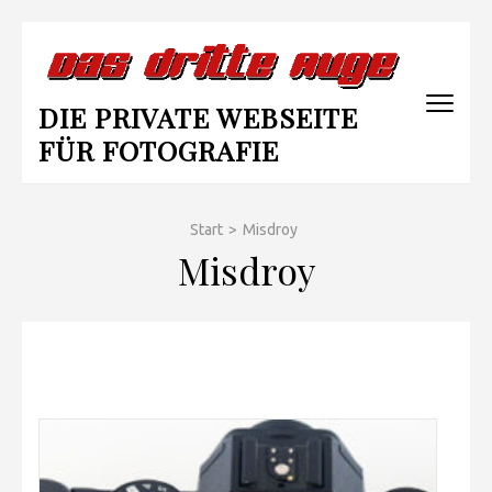
Zum
Inhalt
springen
DIE PRIVATE WEBSEITE
(Enter
drücken)
FÜR FOTOGRAFIE
Start
>
Misdroy
Misdroy