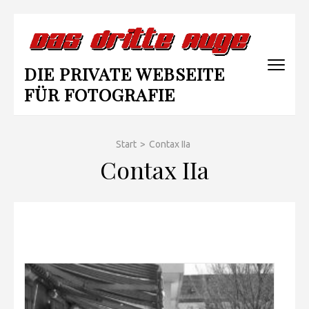
Zum
Inhalt
springen
DIE PRIVATE WEBSEITE
(Enter
drücken)
FÜR FOTOGRAFIE
Start
>
Contax IIa
Contax IIa