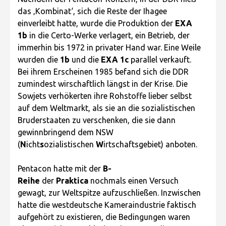
das ‚Kombinat‘, sich die Reste der Ihagee
einverleibt hatte, wurde die Produktion der
EXA
1b
in die Certo-Werke verlagert, ein Betrieb, der
immerhin bis 1972 in privater Hand war. Eine Weile
wurden die
1b
und die
EXA 1c
parallel verkauft.
Bei ihrem Erscheinen 1985 befand sich die DDR
zumindest wirschaftlich längst in der Krise. Die
Sowjets verhökerten ihre Rohstoffe lieber selbst
auf dem Weltmarkt, als sie an die sozialistischen
Bruderstaaten zu verschenken, die sie dann
gewinnbringend dem NSW
(
N
icht
s
ozialistischen
W
irtschaftsgebiet) anboten.
Pentacon hatte mit der
B-
Reihe
der
Praktica
nochmals einen Versuch
gewagt, zur Weltspitze aufzuschließen. Inzwischen
hatte die westdeutsche Kameraindustrie faktisch
aufgehört zu existieren, die Bedingungen waren