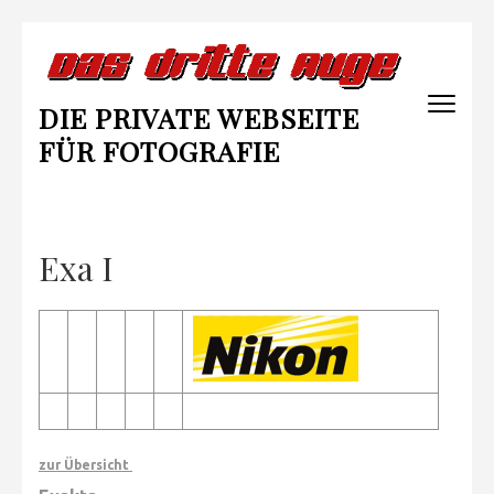
Zum
Inhalt
springen
DIE PRIVATE WEBSEITE
(Enter
drücken)
FÜR FOTOGRAFIE
Exa I
zur Übersicht