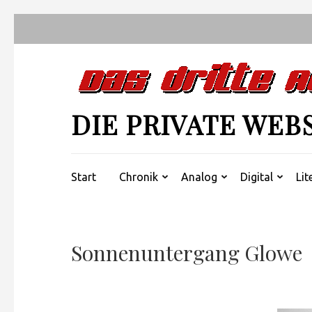
Zum
Inhalt
springen
(Enter
drücken)
DIE PRIVATE WEB
Start
Chronik
Analog
Digital
Lit
Sonnenuntergang Glowe