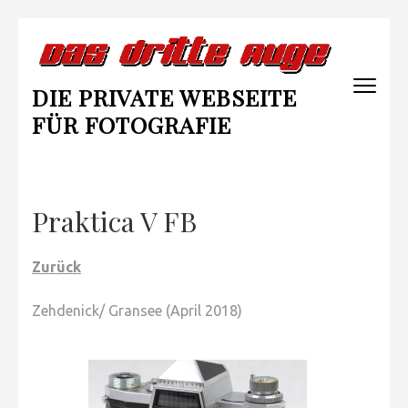
Zum
Inhalt
springen
DIE PRIVATE WEBSEITE
(Enter
drücken)
FÜR FOTOGRAFIE
Praktica V FB
Zurück
Zehdenick/ Gransee (April 2018)