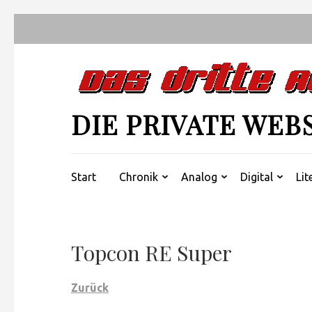
Zum
Inhalt
springen
(Enter
drücken)
DIE PRIVATE WEB
Start
Chronik
Analog
Digital
Lit
Topcon RE Super
Zurück