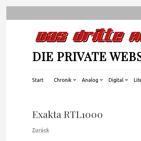
Zum
Inhalt
springen
(Enter
drücken)
DIE PRIVATE WEB
Start
Chronik
Analog
Digital
Lit
Exakta RTL1000
Zurück