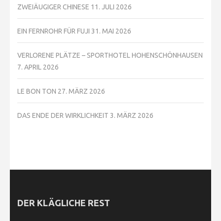
ZWEIÄUGIGER CHINESE
11. JULI 2026
EIN FERNROHR FÜR FUJI
31. MAI 2026
VERLORENE PLÄTZE – SPORTHOTEL HOHENSCHÖNHAUSEN
7. APRIL 2026
LE BON TON
27. MÄRZ 2026
DAS ENDE DER WIRKLICHKEIT
3. MÄRZ 2026
DER KLÄGLICHE REST