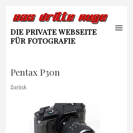
Zum
Inhalt
springen
DIE PRIVATE WEBSEITE
(Enter
drücken)
FÜR FOTOGRAFIE
Pentax P30n
Zurück