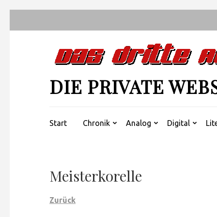
Zum
Inhalt
springen
(Enter
drücken)
DIE PRIVATE WEB
Start
Chronik
Analog
Digital
Lit
Meisterkorelle
Zurück